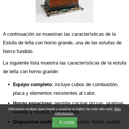
A continuación se muestran las características de la
Estufa de leña con horno grande, una de las estufas de
hierro fundido.
La siguiente lista muestra las características de la estufa
de leña con horno grande:
Equipo completo
: incluye cubos de combustión,
placa y elementos resistentes al calor.
Horno espacioso
: permite cocinar pizzas, gratinas,
Utilizamos cookies para medir y analizar el tráfico de este sitio web.
Más
asados y recetas tradicionales.
información.
Dispositivo multifunción
: cocción, horno, estufa
Aceptar