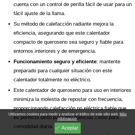
cuenta con un control de perilla fácil de usar para un
fácil ajuste de la llama.
Su método de calefacción radiante mejora la
eficiencia, asegurando que este calentador
compacto de queroseno sea seguro y fiable para
entornos interiores y de emergencia.
Funcionamiento seguro y eficiente
: mantente
preparado para cualquier situación con este
calentador totalmente no eléctrico.
Este calentador de queroseno para uso en interiores
minimiza la molestia de repostar con frecuencia,
proporcionando calefacción no eléctrica fiable que
Utilizamos cookies para medir y analizar el tráfico de este sitio web.
Más
es perfecta tanto para emergencias como para
información.
comodidad diaria.
Aceptar